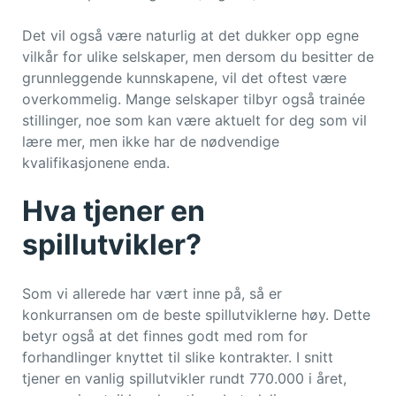
Det vil også være naturlig at det dukker opp egne
vilkår for ulike selskaper, men dersom du besitter de
grunnleggende kunnskapene, vil det oftest være
overkommelig. Mange selskaper tilbyr også trainée
stillinger, noe som kan være aktuelt for deg som vil
lære mer, men ikke har de nødvendige
kvalifikasjonene enda.
Hva tjener en
spillutvikler?
Som vi allerede har vært inne på, så er
konkurransen om de beste spillutviklerne høy. Dette
betyr også at det finnes godt med rom for
forhandlinger knyttet til slike kontrakter. I snitt
tjener en vanlig spillutvikler rundt 770.000 i året,