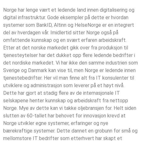
Norge har lenge vært et ledende land innen digitalisering og
digital infrastruktur. Gode eksempler på dette er hvordan
systemer som BankID, Altinn og HelseNorge er en integrert
del av hverdagen vår. Imidlertid sitter Norge også på
omfattende kunnskap og en svært erfaren arbeidskraft.
Etter at det norske markedet gikk over fra produksjon til
tjenesteytelser har det dukket opp flere ledende bedrifter i
det nordiske markedet.
Vi har ikke den samme industrien som
Sverige og Danmark kan vise til, men Norge er ledende innen
tjenestebedrifter. Her vil man finne alt fra IT konsulenter til
utviklere og administrasjon som leverer på et høyt nivå.
Dette har gjort at stadig flere av de internasjonale IT
selskapene henter kunnskap og arbeidskraft fra nettopp
Norge. Mye av dette kan vi takke oljebransjen for. Helt siden
slutten av 60-tallet har behovet for innovasjon krevd at
Norge utvikler egne systemer, erfaringer og nye
bærekraftige systemer.
Dette dannet en grobunn for små og
mellomstore IT bedrifter som etterhvert har skapt et