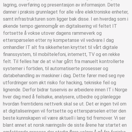
lagring, overføring og presentasjon av informasjon. Dette
danner i praksis grunnlaget for alle våre elektroniske enheter,
samt infrastrukturen som ligger bak disse. I en hverdag som i
økende tempo gjennomgår en digitalisering vil feltet IT
fortsette å vokse utover dagens rammeverk og
etterspørselen etter ny kompetanse vil vedvare.
I dag
omhandler IT alt fra sikkerheten knyttet til vårt digitale
finanssystem, til mobiltelefoni, internett, TV og en rekke
felt. Til felles har de at vi har gått fra manuelt kontrollerte
systemer i fortiden, til automatiserte prosesser og
databehandling av maskiner i dag. Dette fører med seg nye
utfordringer som økt risiko for hacking, tekniske feil og
lignende. Derfor bidrar tusenvis av arbeidere innen IT i Norge
hver dag med å feilsøke, analysere, utbedre og planlegge
hvordan fremtidens nettverk skal se ut.
Det er ingen tvil om
at digitaliseringen vil fortsette og etterspørselen etter den
beste kunnskapen vil være aktuell i lang tid fremover. Vi ser
blant annet at norsk næringsliv de siste årene har startet en