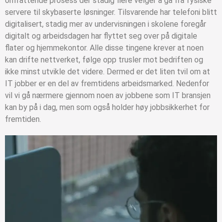
omfattende prosess der stadig flere velger å gå fra fysiske
servere til skybaserte løsninger. Tilsvarende har telefoni blitt
digitalisert, stadig mer av undervisningen i skolene foregår
digitalt og arbeidsdagen har flyttet seg over på digitale
flater og hjemmekontor. Alle disse tingene krever at noen
kan drifte nettverket, følge opp trusler mot bedriften og
ikke minst utvikle det videre. Dermed er det liten tvil om at
IT jobber er en del av fremtidens arbeidsmarked. Nedenfor
vil vi gå nærmere gjennom noen av jobbene som IT bransjen
kan by på i dag, men som også holder høy jobbsikkerhet for
fremtiden.