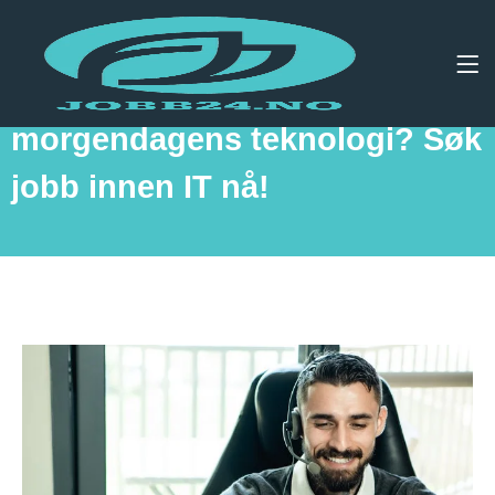
Lyst til å jobbe med
morgendagens teknologi? Søk
jobb innen IT nå!