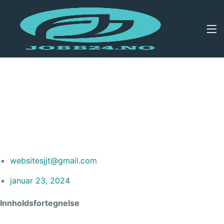
Å jobbe
hjemmefra stiller
krav til
plassoptimaliserin
g
websitesjjt@gmail.com
januar 23, 2024
Innholdsfortegnelse